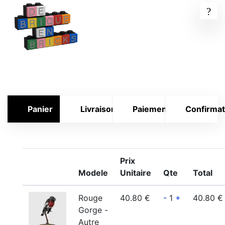
Panier
Livraison
Paiement
Confirmat
Prix
Modele
Unitaire
Qte
Total
Rouge
40.80 €
-
1
+
40.80 €
Gorge -
Autre