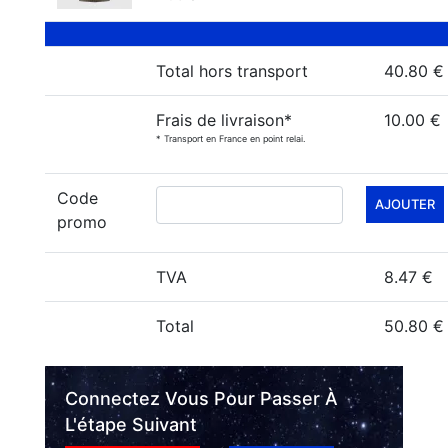
Total hors transport
40.80 €
Frais de livraison*
10.00 €
* Transport en France en point relai.
Code
AJOUTER
promo
TVA
8.47 €
Total
50.80 €
Connectez Vous Pour Passer À
L'étape Suivant