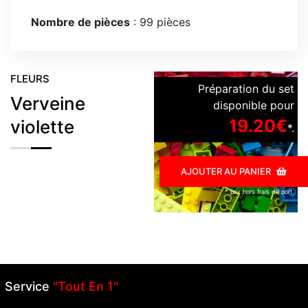
Nombre de pièces
: 99 pièces
FLEURS
Préparation du set
Verveine
disponible pour
19.20€
violette
*.
AJOUTER AU PANIER
* prix hors frais de port
Service
"Tout En 1"