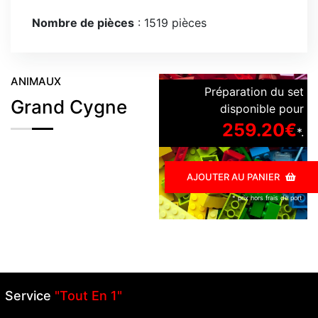
Nombre de pièces
: 1519 pièces
ANIMAUX
Préparation du set
Grand Cygne
disponible pour
259.20€
*.
AJOUTER AU PANIER
* prix hors frais de port
Service
"Tout En 1"